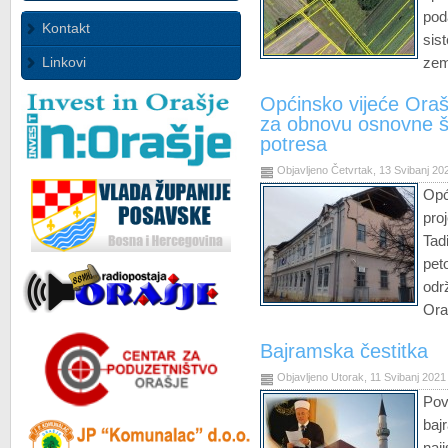
po
Kontakt
sis
Linkovi
zem
Općinsko vijeće Oraš
za obnovu osnovne šk
potresa
Objavljeno Četvrtak, 13 Svibanj 20
Opć
pro
Tad
pet
odr
Ora
Bajramska čestitka
Objavljeno Utorak, 11 Svibanj 2021
Po
ba
naj