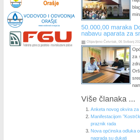
bla
miru
50.000,00 maraka Do
nabavu aparata za s
Objavljeno Četvrtak, 06 Svibanj 20
Opć
za 
zdr
Or
sre
nam
Više članaka ...
Anketa novog okvira za 
Manifestacijom "Kostrčk
praznik rada
Nova općinska odluka o 
nagrada su dukati