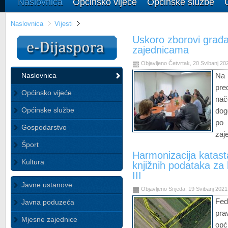
Naslovnica
Općinsko vijeće
Općinske službe
Naslovnica
Vijesti
Uskoro zborovi građ
zajednicama
Objavljeno Četvrtak, 20 Svibanj 20
Naslovnica
Na
pre
Općinsko vijeće
nač
Općinske službe
dog
po 
Gospodarstvo
zaj
Šport
Harmonizacija katasta
Kultura
knjižnih podataka za 
III
Javne ustanove
Objavljeno Srijeda, 19 Svibanj 2021
Fed
Javna poduzeća
pra
Mjesne zajednice
op