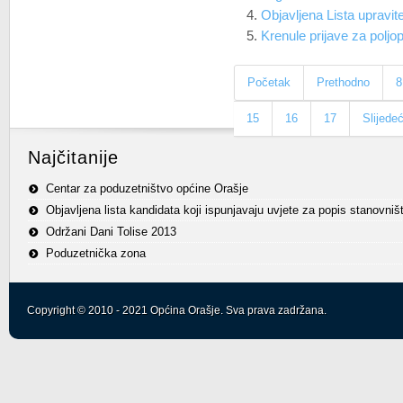
Objavljena Lista upravi
Krenule prijave za poljo
Početak
Prethodno
8
15
16
17
Slijede
Najčitanije
Centar za poduzetništvo općine Orašje
Objavljena lista kandidata koji ispunjavaju uvjete za popis stanovniš
Održani Dani Tolise 2013
Poduzetnička zona
Copyright © 2010 - 2021 Općina Orašje. Sva prava zadržana.