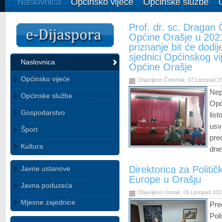
Naslovnica
Općinsko vijeće
Općinske službe
Prof. dr. sc. Dragan
Općine Orašje u 2021
priznanje bit će dodi
sjednici Općinskog 
Naslovnica
Općine Orašje
Općinsko vijeće
Objavljeno Četvrtak, 07 Listopad 2
Nep
Općinske službe
Op
Gospodarstvo
lis
usv
Šport
pre
Kultura
dne
Direktorica za Politič
Javne ustanove
Europe u Orašju
Javna poduzeća
Objavljeno Utorak, 05 Listopad 20
Mjesne zajednice
Pre
Pol