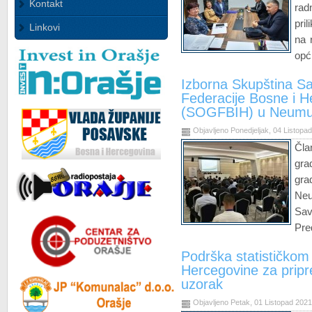
Kontakt
rad
pri
Linkovi
na 
opć
Izborna Skupština Sa
Federacije Bosne i H
(SOGFBIH) u Neum
Objavljeno Ponedjeljak, 04 Listopa
Čl
gr
gra
Neu
Sav
Pre
Podrška statističkom
Hercegovine za pripr
uzorak
Objavljeno Petak, 01 Listopad 202