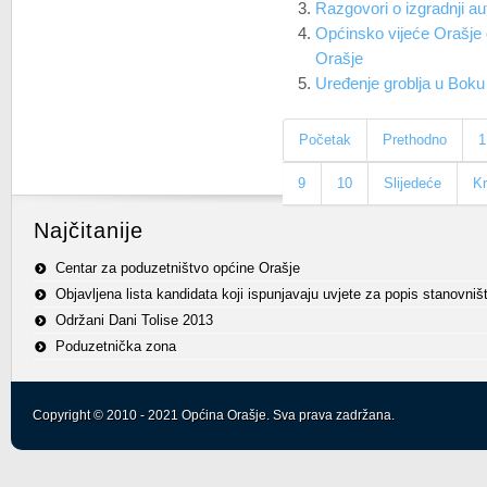
Razgovori o izgradnji a
Općinsko vijeće Orašje 
Orašje
Uređenje groblja u Boku
Početak
Prethodno
1
9
10
Slijedeće
Kr
Najčitanije
Centar za poduzetništvo općine Orašje
Objavljena lista kandidata koji ispunjavaju uvjete za popis stanovniš
Održani Dani Tolise 2013
Poduzetnička zona
Copyright © 2010 - 2021 Općina Orašje. Sva prava zadržana.