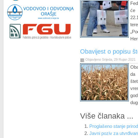
Fed
će 
22
ter
„Po
Her
Obavijest o popisu št
Objavljeno Srijeda, 29 Rujan 2021
Oba
da 
šte
vr
god
dug
Više članaka ...
Proglašeno stanje priro
Javni poziv za utvrđivanj