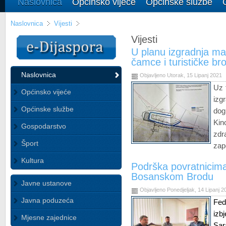
Naslovnica
Općinsko vijeće
Općinske službe
Naslovnica
Vijesti
Vijesti
U planu izgradnja mal
čamce i turističke br
Naslovnica
Objavljeno Utorak, 15 Lipanj 2021
Uz 
Općinsko vijeće
iz
Općinske službe
do
Kin
Gospodarstvo
zdr
Šport
zap
Kultura
Podrška povratnicima
Bosanskom Brodu
Javne ustanove
Objavljeno Ponedjeljak, 14 Lipanj 2
Javna poduzeća
Fed
izb
Mjesne zajednice
Sar