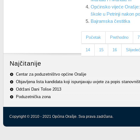
Općinsko vijeće Orašje
škole u Petrinji nakon p
Bajramska čestitka
Početak
Prethodno
7
14
15
16
Slijede
Najčitanije
Centar za poduzetništvo općine Orašje
Objavljena lista kandidata koji ispunjavaju uvjete za popis stanovniš
Održani Dani Tolise 2013
Poduzetnička zona
Copyright © 2010 - 2021 Općina Orašje. Sva prava zadržana.