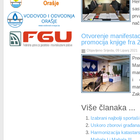
He
sas
pr
nač
Otvorenje manifestaci
promocija knjige fra
Objavljeno Srijeda, 09 Lipanj 2021
Pre
Ma
man
i 
man
Zak
Više članaka ...
Izabrani najbolji sportaš
Uskoro zborovi građan
Harmonizacija katastarsk
Mahala I i Mahala III