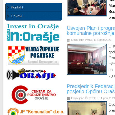
Ma
Kontakt
Bos
Linkovi
pre
Usvojen Plan i progr
komunalne potrošnje
Objavljeno Petak, 11 Lipanj 2021
U K
god
Ora
toč
sa 
vije
Predsjednik Federac
posjetio Općinu Oraš
Objavljeno Četvrtak, 10 Lipanj 202
Opć
pr