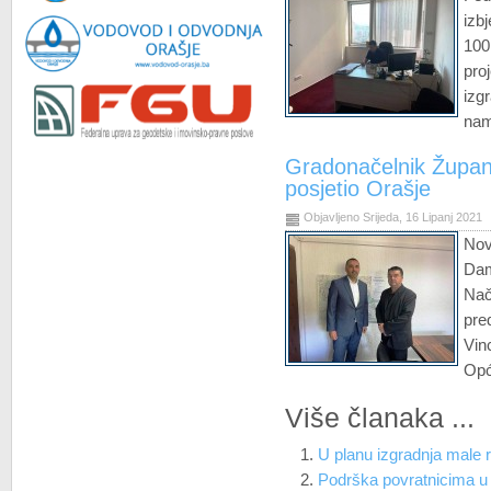
iz
10
pro
iz
nam
Gradonačelnik Župan
posjetio Orašje
Objavljeno Srijeda, 16 Lipanj 2021
Nov
Dam
Nač
pre
Vin
Opć
Više članaka ...
U planu izgradnja male r
Podrška povratnicima 