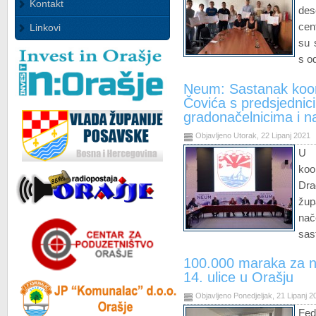
Kontakt
des
cen
Linkovi
su 
s o
Neum: Sastanak koor
Čovića s predsjednic
gradonačelnicima i 
Objavljeno Utorak, 22 Lipanj 2021
U 
koo
Dr
žup
nač
sas
100.000 maraka za n
14. ulice u Orašju
Objavljeno Ponedjeljak, 21 Lipanj 2
Fed