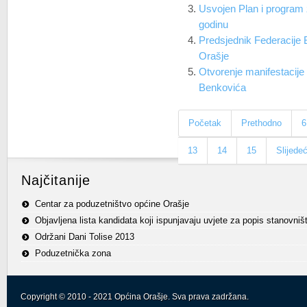
Usvojen Plan i program
godinu
Predsjednik Federacije
Orašje
Otvorenje manifestacije 
Benkovića
Početak
Prethodno
6
13
14
15
Slijede
Najčitanije
Centar za poduzetništvo općine Orašje
Objavljena lista kandidata koji ispunjavaju uvjete za popis stanovniš
Održani Dani Tolise 2013
Poduzetnička zona
Copyright © 2010 - 2021 Općina Orašje. Sva prava zadržana.