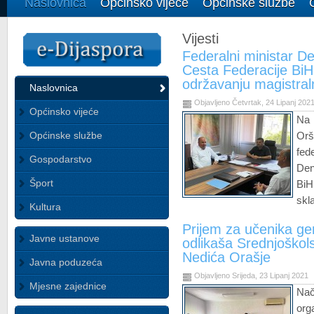
Naslovnica
Općinsko vijeće
Općinske službe
Vijesti
Federalni ministar Den
Cesta Federacije BiH
održavanju magistral
Naslovnica
Objavljeno Četvrtak, 24 Lipanj 202
Općinsko vijeće
Na 
Općinske službe
Orš
fed
Gospodarstvo
Den
Šport
BiH
skl
Kultura
Prijem za učenika gen
Javne ustanove
odlikaša Srednjoškol
Nedića Orašje
Javna poduzeća
Objavljeno Srijeda, 23 Lipanj 2021
Mjesne zajednice
Nač
org