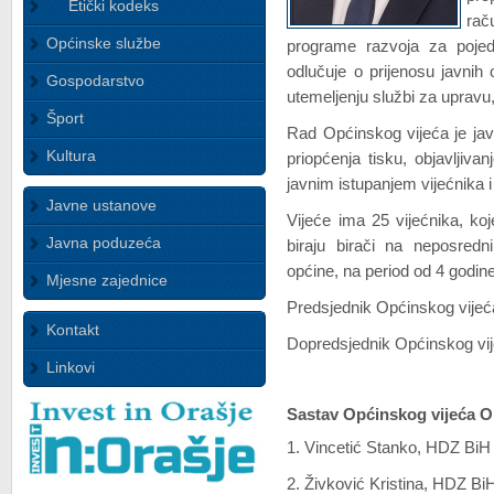
Etički kodeks
rač
Općinske službe
programe razvoja za pojedi
odlučuje o prijenosu javnih o
Gospodarstvo
utemeljenju službi za upravu, 
Šport
Rad Općinskog vijeća je jav
Kultura
priopćenja tisku, objavljiva
javnim istupanjem vijećnika 
Javne ustanove
Vijeće ima 25 vijećnika, k
Javna poduzeća
biraju birači na neposredn
općine, na period od 4 godin
Mjesne zajednice
Predsjednik Općinskog vijeć
Kontakt
Dopredsjednik Općinskog vij
Linkovi
Sastav Općinskog vijeća Ora
1. Vincetić Stanko, HDZ BiH
2. Živković Kristina, HDZ Bi