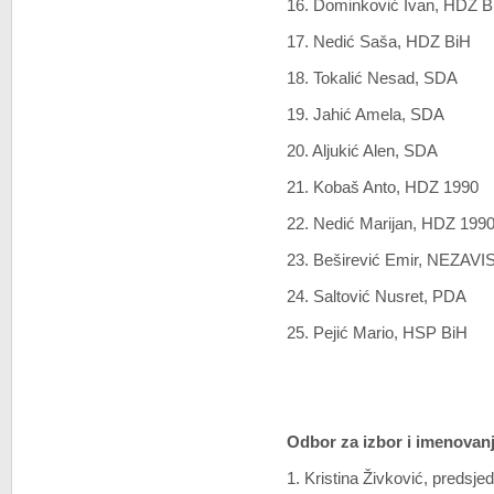
16. Dominković Ivan,
HDZ B
17. Nedić Saša,
HDZ BiH
18. Tokalić Nesad, SDA
19. Jahić Amela,
SDA
20. Aljukić Alen,
SDA
21. Kobaš Anto, HDZ 1990
22. Nedić Marijan, HDZ 199
23. Beširević Emir, NEZAV
24. Saltović Nusret, PDA
25. Pejić Mario,
HSP BiH
Odbor za izbor i imenovan
1. Kristina Živković, predsje