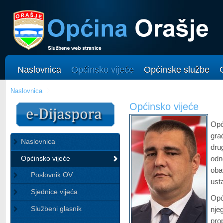
Naslovnica
Općinsko vijeće
Općinske službe
Naslovnica
Općinsko vijeće
Opć
gra
Naslovnica
dru
Općinsko vijeće
odn
oba
Poslovnik OV
ust
Sjednice vijeća
Opć
Službeni glasnik
nje
pro