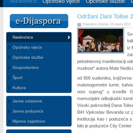
Naslovnica
Općinsko vijeće
Općinske službe
Održani Dani Tolise 
Objavljeno Srijeda, 19 Lipanj 2013
Sv
Naslovnica
fol
Općinsko vijeće
iz 
za
Općinske službe
petodnevnoj manifestaciji o
Gospodarstvo
mudrost“ autora Mate Nedića,
Šport
od 800 sudionika, književna 
malonogometni turnir, šahov
Kultura
novi suprug“ u izvedbi G
memorijalni odbojkaški turnir
Javne ustanove
Visoki pokrovitelj Dana Tolis
Javna poduzeća
BiH Vjekoslav Bevanda uz po
institucija kao i poduzeća 
Mjesne zajednice
bilo je poduzeće City Center