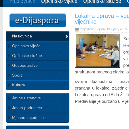
Naslovnica
Općinsko vijeće
Općinske službe
Lokalna uprava – vo
vijećnike
Objavljeno Srijeda, 19 Lipanj 2013
Naslovnica
Sa
He
Općinsko vijeće
or
Općinske službe
vi
Gospodarstvo
pre
strukturom pravnog okvira l
Šport
svojim dužnostima i pravi
Kultura
građana u lokalnoj zajednic
Lokalna uprava od A do Ž – 
Javne ustanove
Predavanje je održano u Vij
Javna poduzeća
Mjesne zajednice