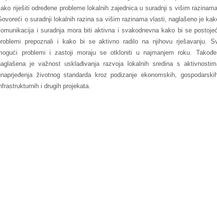
kako riješiti određene probleme lokalnih zajednica u suradnji s višim razinama
Govoreći o suradnji lokalnih razina sa višim razinama vlasti, naglašeno je kak
komunikacija i suradnja mora biti aktivna i svakodnevna kako bi se postojeć
problemi prepoznali i kako bi se aktivno radilo na njihovu rješavanju. Sv
mogući problemi i zastoji moraju se otkloniti u najmanjem roku. Također
naglašena je važnost usklađivanja razvoja lokalnih sredina s aktivnostim
unaprjeđenja životnog standarda kroz podizanje ekonomskih, gospodarskih
nfrastrukturnih i drugih projekata.