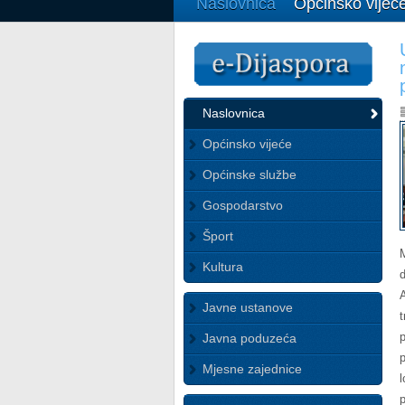
Naslovnica
Općinsko vijeć
Naslovnica
Općinsko vijeće
Općinske službe
Gospodarstvo
Šport
Kultura
Javne ustanove
Javna poduzeća
Mjesne zajednice