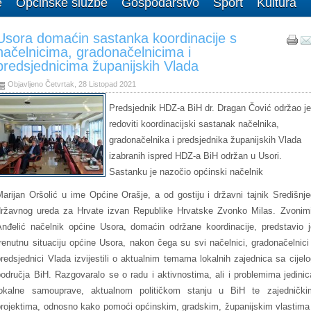
e
Općinske službe
Gospodarstvo
Šport
Kultura
Usora domaćin sastanka koordinacije s
načelnicima, gradonačelnicima i
predsjednicima županijskih Vlada
Objavljeno Četvrtak, 28 Listopad 2021
Predsjednik HDZ-a BiH dr. Dragan Čović održao j
redoviti koordinacijski sastanak načelnika,
gradonačelnika i predsjednika županijskih Vlada
izabranih ispred HDZ-a BiH održan u Usori.
Sastanku je nazočio općinski načelnik
Marijan Oršolić
u ime Općine Orašje,
a od gostiju i državni tajnik Središnje
državnog ureda za Hrvate izvan Republike Hrvatske Zvonko Milas. Zvonimi
Anđelić načelnik općine Usora, domaćin održane koordinacije, predstavio j
trenutnu situaciju općine Usora, nakon čega su svi načelnici, gradonačelnici 
predsjednici Vlada izvijestili o aktualnim temama lokalnih zajednica sa cijelo
područja BiH. Razgovaralo se o radu i aktivnostima, ali i problemima jedinic
lokalne samouprave, aktualnom političkom stanju u BiH te zajednički
projektima, odnosno kako pomoći općinskim, gradskim, županijskim vlastima 