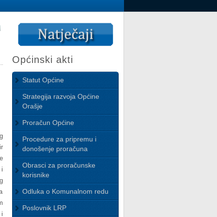
Općinski akti
e
Statut Općine
Strategija razvoja Općine
Orašje
Proračun Općine
g
Procedure za pripremu i
r
donošenje proračuna
e
Obrasci za proračunske
i
korisnike
g
Odluka o Komunalnom redu
a
m
Poslovnik LRP
i