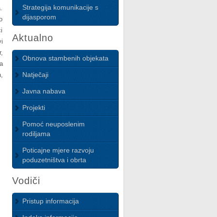
Strategija komunikacije s
.
dijasporom
o
i
Aktualno
i
,
Obnova stambenih objekata
a
Natječaji
,
Javna nabava
Projekti
Pomoć neuposlenim
rodiljama
Poticajne mjere razvoju
poduzetništva i obrta
Vodiči
Pristup informacija