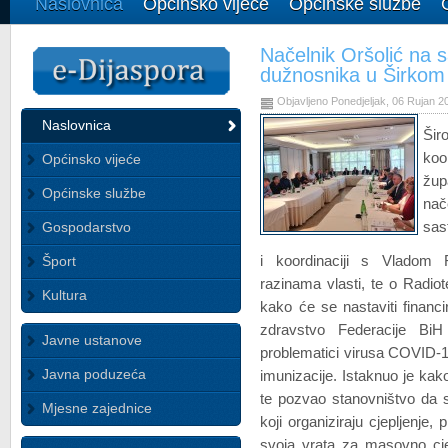
Naslovnica
Općinsko vijeće
Općinske službe
Načelnik Oršolić na 
dužnosnika u Širkom 
Objavljeno Ponedjeljak, 06 Rujan 2
Naslovnica
Šir
koo
Općinsko vijeće
žup
Općinske službe
nač
Gospodarstvo
sas
i koordinaciji s Vladom 
Šport
razinama vlasti, te o Radiot
Kultura
kako će se nastaviti financi
zdravstvo Federacije BiH
Javne ustanove
problematici virusa COVID-1
Javna poduzeća
imunizacije. Istaknuo je kak
te pozvao stanovništvo da s
Mjesne zajednice
koji organiziraju cjepljenje
svoja vrata za masovno cje