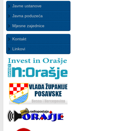
Javne ustanove
Javna poduzeća
Mjesne zajednice
Kontakt
Linkovi