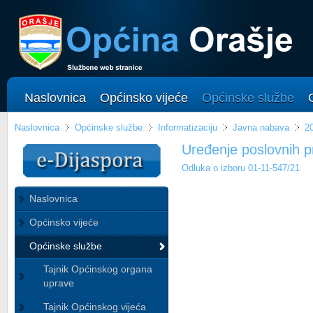
Naslovnica
Općinsko vijeće
Općinske službe
Naslovnica
Općinske službe
Informatizaciju
Javna nabava
2
Uređenje poslovnih pr
Odluka o izboru 01-11-547/21
Naslovnica
Općinsko vijeće
Općinske službe
Tajnik Općinskog organa
uprave
Tajnik Općinskog vijeća