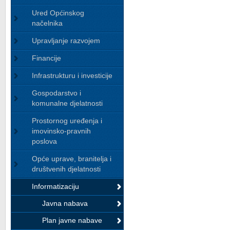
Ured Općinskog
načelnika
Upravljanje razvojem
Financije
Infrastrukturu i investicije
Gospodarstvo i
komunalne djelatnosti
Prostornog uređenja i
imovinsko-pravnih
poslova
Opće uprave, branitelja i
društvenih djelatnosti
Informatizaciju
Javna nabava
Plan javne nabave