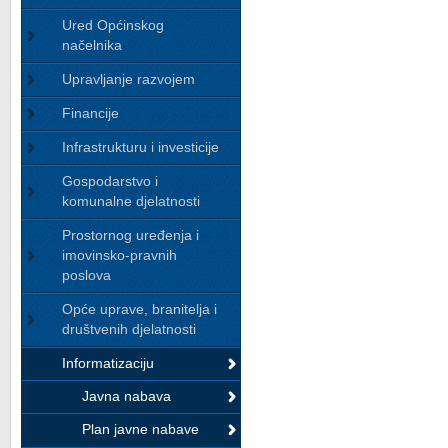
Ured Općinskog
načelnika
Upravljanje razvojem
Financije
Infrastrukturu i investicije
Gospodarstvo i
komunalne djelatnosti
Prostornog uređenja i
imovinsko-pravnih
poslova
Opće uprave, branitelja i
društvenih djelatnosti
Informatizaciju
Javna nabava
Plan javne nabave