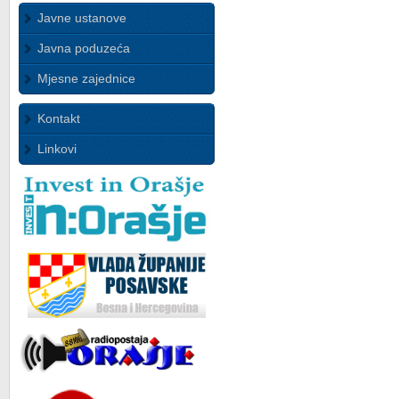
Javne ustanove
Javna poduzeća
Mjesne zajednice
Kontakt
Linkovi