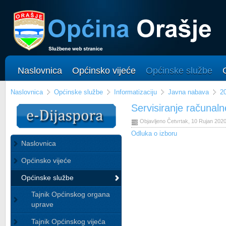
Naslovnica
Općinsko vijeće
Općinske službe
Naslovnica
Općinske službe
Informatizaciju
Javna nabava
2
Servisiranje računal
Objavljeno Četvrtak, 10 Rujan 202
Odluka o izboru
Naslovnica
Općinsko vijeće
Općinske službe
Tajnik Općinskog organa
uprave
Tajnik Općinskog vijeća