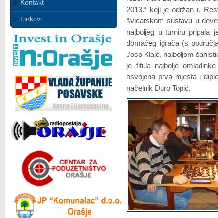
Kontakt
2013.“ koji je održan u Rest
Linkovi
švicarskom sustavu u devet 
najboljeg u turniru pripala
domaćeg igrača (s područja
Joso Klaić, najboljom šahisti
je titula najbolje omladink
osvojena prva mjesta i dip
načelnik Đuro Topić.