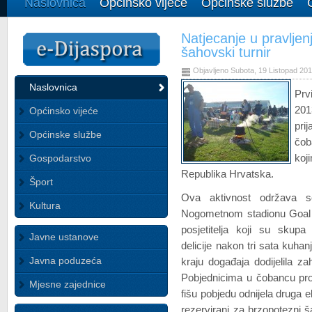
Naslovnica
Općinsko vijeće
Općinske službe
Natjecanje u pravljenj
šahovski turnir
Objavljeno Subota, 19 Listopad 20
Naslovnica
Prv
201
Općinsko vijeće
prij
Općinske službe
čob
Gospodarstvo
koj
Republika Hrvatska.
Šport
Ova aktivnost održava
Kultura
Nogometnom stadionu Goal i 
posjetitelja koji su skupa 
Javne ustanove
delicije nakon tri sata kuh
Javna poduzeća
kraju događaja dodijelila za
Pobjednicima u čobancu pro
Mjesne zajednice
fišu pobjedu odnijela druga e
rezervirani za brzopotezni 