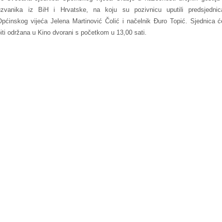
uzvanika iz BiH i Hrvatske, na koju su pozivnicu uputili predsjednic
Općinskog vijeća Jelena Martinović Čolić i načelnik Đuro Topić. Sjednica ć
biti održana u Kino dvorani s početkom u 13,00 sati.