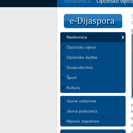
Naslovnica
Općinsko vijeć
Naslovnica
Općinsko vijeće
Općinske službe
Gospodarstvo
Šport
Kultura
Javne ustanove
Javna poduzeća
Mjesne zajednice