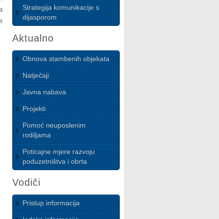
Strategija komunikacije s
a
dijasporom
e
Aktualno
Obnova stambenih objekata
Natječaji
Javna nabava
Projekti
Pomoć neuposlenim
rodiljama
Poticajne mjere razvoju
poduzetništva i obrta
Vodiči
Pristup informacija