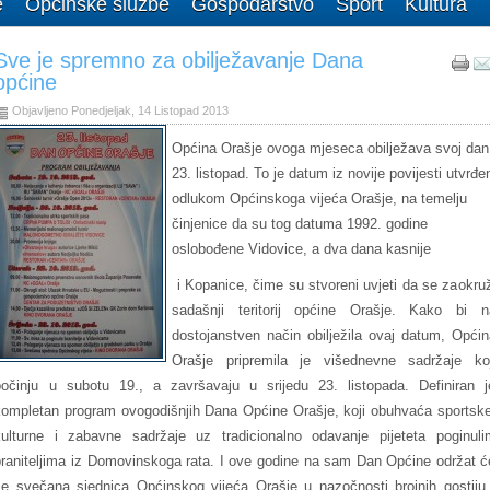
e
Općinske službe
Gospodarstvo
Šport
Kultura
Sve je spremno za obilježavanje Dana
općine
Objavljeno Ponedjeljak, 14 Listopad 2013
Općina Orašje ovoga mjeseca obilježava svoj dan
23. listopad. To je datum iz novije povijesti utvrđe
odlukom Općinskoga vijeća Orašje, na temelju
činjenice da su tog datuma 1992. godine
oslobođene Vidovice, a dva dana kasnije
i Kopanice, čime su stvoreni uvjeti da se zaokruž
sadašnji teritorij općine Orašje. Kako bi n
dostojanstven način obilježila ovaj datum, Općin
Orašje pripremila je višednevne sadržaje koj
počinju u subotu 19., a završavaju u srijedu 23. listopada. Definiran j
kompletan program ovogodišnjih Dana Općine Orašje, koji obuhvaća sportske
kulturne i zabavne sadržaje uz tradicionalno odavanje pijeteta poginuli
braniteljima iz Domovinskoga rata. I ove godine na sam Dan Općine održat ć
se svečana sjednica Općinskog vijeća Orašje u nazočnosti brojnih gostiju 