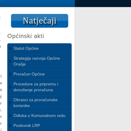
Općinski akti
,
n
Statut Općine
Strategija razvoja Općine
Orašje
Proračun Općine
i
a
Procedure za pripremu i
a
donošenje proračuna
i
Obrasci za proračunske
e
korisnike
,
Odluka o Komunalnom redu
m
e
Poslovnik LRP
i