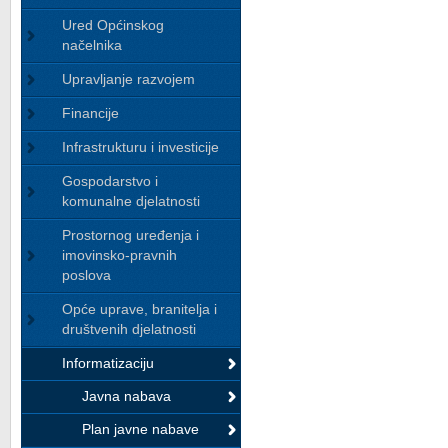
Ured Općinskog
načelnika
Upravljanje razvojem
Financije
Infrastrukturu i investicije
Gospodarstvo i
komunalne djelatnosti
Prostornog uređenja i
imovinsko-pravnih
poslova
Opće uprave, branitelja i
društvenih djelatnosti
Informatizaciju
Javna nabava
Plan javne nabave