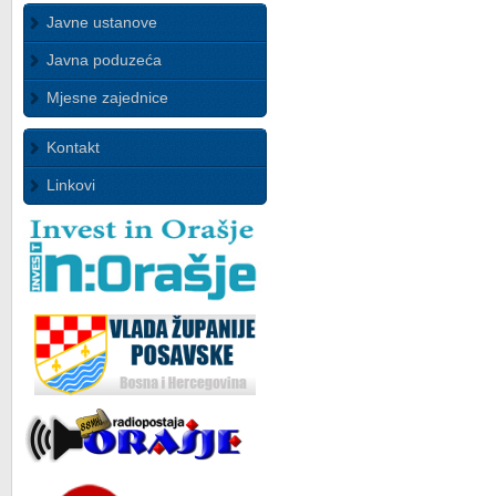
Javne ustanove
Javna poduzeća
Mjesne zajednice
Kontakt
Linkovi