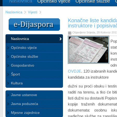
Naslovnica
Općinsko vijeće
Općinske službe
Naslovnica
Vijesti
Konačne liste kandid
instruktore i popisiva
Objavljeno Srijeda, 28 Kolovoz 201
Naslovnica
Pop
stat
Općinsko vijeće
kon
Općinske službe
ins
Gospodarstvo
odn
OVDJE
. 120 izabranih kandi
Šport
kandidata za instruktore
Kultura
dužni su proći obuku i testir
raditi na terenu, a tko će bi
Javne ustanove
listi dužni su dostaviti Pop
Javna poduzeća
kopije traženih dokumenat
dokumenata: osobnu iska
Mjesne zajednice
nadležne službe za zapošlja