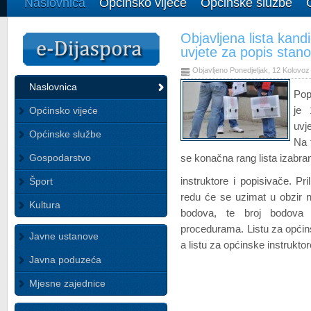
Naslovnica
Općinsko vijeće
Općinske službe
Objavljena lista kandi
uvjete za popis stano
Objavljeno Ponedjeljak, 12 Kolovoz
Naslovnica
Pop
je 
Općinsko vijeće
uvj
Općinske službe
Na 
Gospodarstvo
se konačna rang lista izabra
instruktore i popisivače. P
Šport
redu će se uzimat u obzir n
Kultura
bodova, te broj bodova p
procedurama. Listu za opći
Javne ustanove
a listu za općinske instrukt
Javna poduzeća
Mjesne zajednice