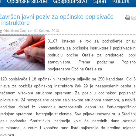
e
Općinske službe
Gospodarstvo
Šport
Kultura
Završen javni poziv za općinske popisivače
i instruktore
Objavljeno Četvrtak, 01 Kolovoz 2013
31.07. istekao je rok za podnošenje prijav
kandidata za općinske instruktore i popisivače n
području općine Orašje za predstojeći popi
stanovništva. Prema podacima
Popisno
povjerenstva Općine Orašje za
120 popisivača i 18 općinskih instruktora prijavilo se 250 kandidata. Od 3
prijava za poziciju općinskog instruktora čak 29 je nezaposlenih osoba s
stečenom visokom stručnom spremom. Za poziciju općinskog popisivač
aplicirale su 24 nezaposlene osobe sa visokom stručnom spremom, a najviš
kandidata dolazi iz kategorije nezaposlenih osoba sa četverogodišnjo
srednjom spremom i kategorije studenata. Sve prijave unesene su u Središnj
bazu podataka Statističkih institucija koje će narednih dana sastavit
preliminarne, a zatim i konačne rang liste najkasnije do sredine mjesec
kolovoza.