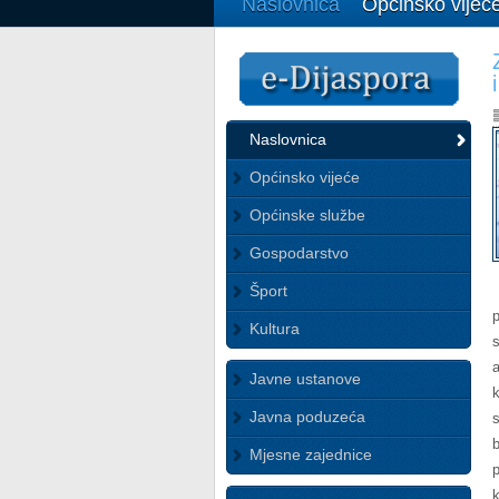
Naslovnica
Općinsko vijeć
Naslovnica
Općinsko vijeće
Općinske službe
Gospodarstvo
Šport
Kultura
Javne ustanove
Javna poduzeća
Mjesne zajednice