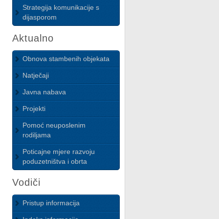
Strategija komunikacije s
dijasporom
Aktualno
Obnova stambenih objekata
Natječaji
Javna nabava
Projekti
Pomoć neuposlenim
rodiljama
Poticajne mjere razvoju
poduzetništva i obrta
Vodiči
Pristup informacija