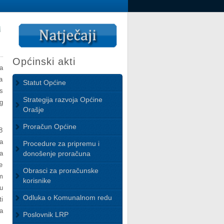
Općinski akti
a
a
Statut Općine
s
Strategija razvoja Općine
g
Orašje
Proračun Općine
8
a
Procedure za pripremu i
a
donošenje proračuna
e
Obrasci za proračunske
m
korisnike
u
Odluka o Komunalnom redu
i
a
Poslovnik LRP