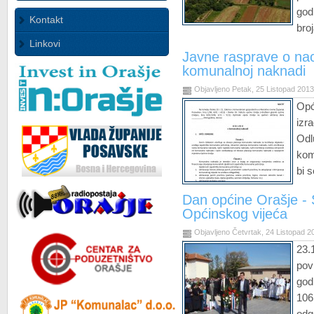
god
Kontakt
bro
Linkovi
Javne rasprave o na
komunalnoj naknadi
Objavljeno Petak, 25 Listopad 201
Opć
izr
Od
kom
bi 
Dan općine Orašje -
Općinskog vijeća
Objavljeno Četvrtak, 24 Listopad 2
23.
pov
god
10
od