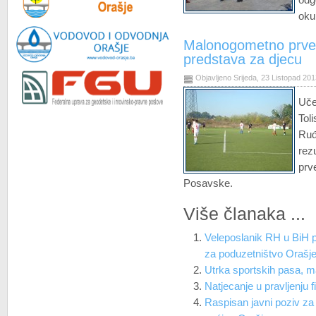
oku
Malonogometno prvens
predstava za djecu
Objavljeno Srijeda, 23 Listopad 20
Uče
Tol
Ru
rez
pr
Posavske.
Više članaka ...
Veleposlanik RH u BiH p
za poduzetništvo Orašj
Utrka sportskih pasa, ma
Natjecanje u pravljenju f
Raspisan javni poziv za 