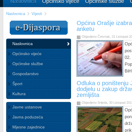
Naslovnica
Općinsko vijeće
Općinske službe
Naslovnica
Vijesti
Općina Orašje izabr
anketu
Objavljeno Četvrtak, 31 Listopad 2
Naslovnica
Opć
pos
Općinsko vijeće
02.
Općinske službe
Pop
BiH
Gospodarstvo
Odluka o poništenju 
Šport
dodjelu u zakup drža
Kultura
zemljišta
Objavljeno Srijeda, 30 Listopad 20
Javne ustanove
Op
pon
Javna poduzeća
drž
Mjesne zajednice
pri