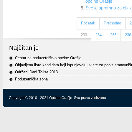
općine Orašje
Sve je spremno za obil
Početak
Prethodno
2
233
234
235
236
Najčitanije
Centar za poduzetništvo općine Orašje
Objavljena lista kandidata koji ispunjavaju uvjete za popis stanovniš
Održani Dani Tolise 2013
Poduzetnička zona
Copyright © 2010 - 2021 Općina Orašje. Sva prava zadržana.