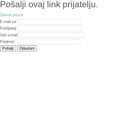
Pošalji ovaj link prijatelju.
Zatvori prozor
E-mail za
Pošiljatelj
Vaš e-mail
Predmet
Pošalji
Odustani