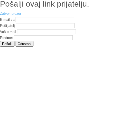
Pošalji ovaj link prijatelju.
Zatvori prozor
E-mail za
Pošiljatelj
Vaš e-mail
Predmet
Pošalji
Odustani