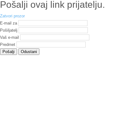
Pošalji ovaj link prijatelju.
Zatvori prozor
E-mail za
Pošiljatelj
Vaš e-mail
Predmet
Pošalji
Odustani