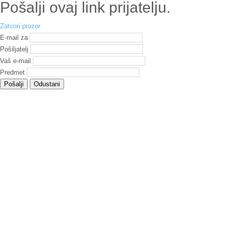
Pošalji ovaj link prijatelju.
Zatvori prozor
E-mail za
Pošiljatelj
Vaš e-mail
Predmet
Pošalji
Odustani