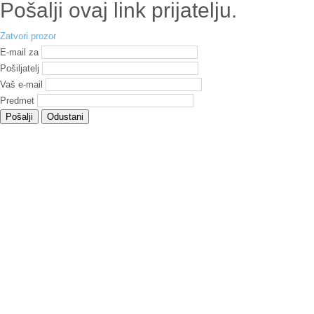
Pošalji ovaj link prijatelju.
Zatvori prozor
E-mail za
Pošiljatelj
Vaš e-mail
Predmet
Pošalji
Odustani