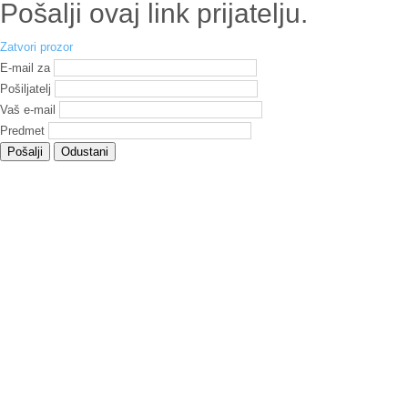
Pošalji ovaj link prijatelju.
Zatvori prozor
E-mail za
Pošiljatelj
Vaš e-mail
Predmet
Pošalji
Odustani