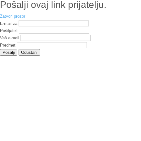
Pošalji ovaj link prijatelju.
Zatvori prozor
E-mail za
Pošiljatelj
Vaš e-mail
Predmet
Pošalji
Odustani