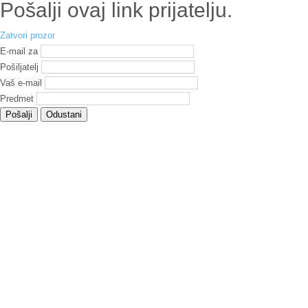
Pošalji ovaj link prijatelju.
Zatvori prozor
E-mail za
Pošiljatelj
Vaš e-mail
Predmet
Pošalji
Odustani