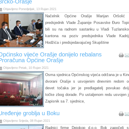
Brčko-Orašje
Objavljeno Ponedjeljak, 13 Rujan 2021
Načelnik Općine Orašje Marijan Oršolić 
predsjednik Vlade Županije Posavske Đuro Topi
bili su na radnom sastanku u Vladi Tuzlansko
kantona na poziv predsjednika Vlade Kadrij
Hodžića i predsjedavajućeg Skupštine
Općinsko vijeće Orašje donijelo rebalans
Proračuna Općine Orašje
Objavljeno Petak, 10 Rujan 2021
Osma sjednica Općinskog vijeća održana je u Kin
dvorani Orašje s usvojenim dnevnim redom o
devet točaka jer je predlagatelj povukao dvij
točke zbog dorade. Po ustaljenom redu usvojen j
Zapisnik sa 7. sjednice,
Uređenje groblja u Boku
Objavljeno Srijeda, 08 Rujan 2021
Radnici firme Dejokop d.o.o. Bok započeli s