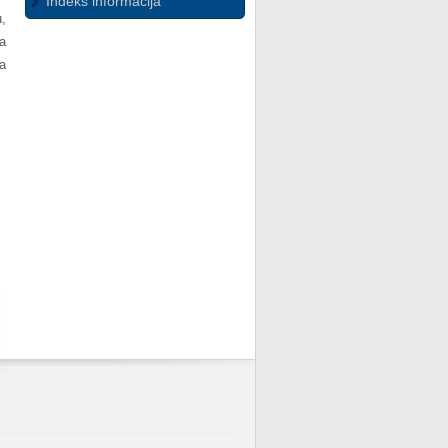
Indeks informacija
,
a
a