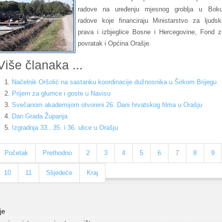
radove na uređenju mjesnog groblja u Boku
radove koje financiraju Ministarstvo za ljudsk
prava i izbjeglice Bosne i Hercegovine, Fond z
povratak i Općina Orašje.
Više članaka ...
Načelnik Oršolić na sastanku koordinacije dužnosnika u Širkom Brijegu
Prijem za glumce i goste u Navisu
Svečanom akademijom otvoreni 26. Dani hrvatskog filma u Orašju
Dan Grada Županja
Izgradnja 33., 35. i 36. ulice u Orašju
Početak
Prethodno
2
3
4
5
6
7
8
9
10
11
Slijedeće
Kraj
je