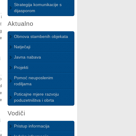
Strategija komunikacije s
dijasporom
i
Aktualno
ć
g
Obnova stambenih objekata
e
Natječaji
Javna nabava
Projekti
Pomoć neuposlenim
o
rodiljama
d
e
Poticajne mjere razvoju
e
poduzetništva i obrta
Vodiči
Pristup informacija
u