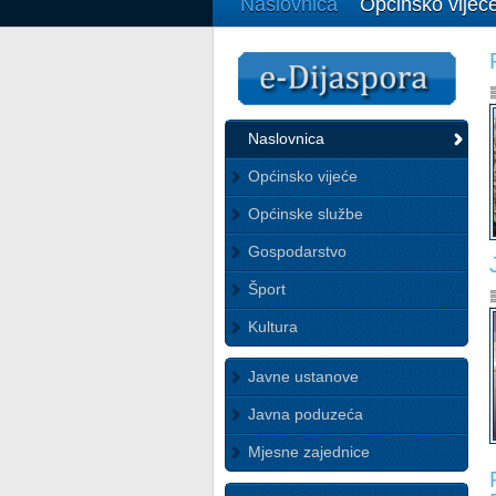
Naslovnica
Općinsko vijeć
Naslovnica
Općinsko vijeće
Općinske službe
Gospodarstvo
Šport
Kultura
Javne ustanove
Javna poduzeća
Mjesne zajednice