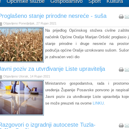
e
Općinske službe
Gospodarstvo
Šport
Kultura
Proglašeno stanje prirodne nesreće - suša
Objavljeno Ponedjeljak, 27 Rujan 2021
Na prijedlog Općinskog stožera civilne zaštite
načelnik Općine Orašje Marijan Oršolić proglasio j
stanje prirodne i druge nesreće na prostor
područja općine Orašje uzrokovano sušom. Sušo
je zahvaćen veći dio
Javni poziv za utvrđivanje Liste upravitelja
Objavljeno Utorak, 14 Rujan 2021
Ministarstvo gospodarstva, rada i prostorno
uređenja Županije Posavske ponvono je raspisal
Javni poziv za utvrđivanje Liste upravitelja koje
se može preuzeti na ovome
LINKU
.
Razgovori o izgradnji autoceste Tuzla-