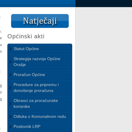
,
Općinski akti
e
u
Statut Općine
m
Strategija razvoja Općine
Orašje
Proračun Općine
Procedure za pripremu i
g
donošenje proračuna
o
g
Obrasci za proračunske
korisnike
Odluka o Komunalnom redu
Poslovnik LRP