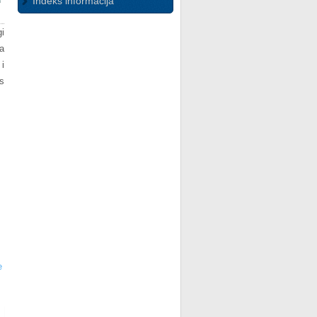
Indeks informacija
i
a
i
s
e