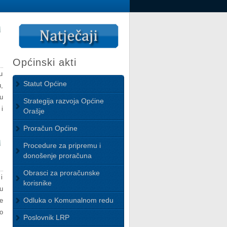
Općinski akti
u
Statut Općine
,
u
Strategija razvoja Općine
i
Orašje
Proračun Općine
Procedure za pripremu i
donošenje proračuna
Obrasci za proračunske
i
korisnike
u
Odluka o Komunalnom redu
e
o
Poslovnik LRP