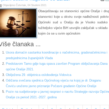
Objavljeno Četvrtak, 04 Studeni 2021
Obavještavaju se stanovnici općine Orašje i drug
stanovnici koje u okviru svoje nadležnosti pokriv
Općinski sud u Orašju da je Visoko sudsko 
tužiteljsko vijeće BiH usvojilo zaključak u skladu 
kojim će se u svim općinskim
Više članaka ...
Usora domaćin sastanka koordinacije s načelnicima, gradonačelnicima i
predsjednicima županijskih Vlada
Predstavom Tamo gdje tuga spava završen Program obilježavanja Dana
općine Orašje 2021.
Obilježena 29. obljetnica oslobođenja Vidovica
Održana svečana sjednica Općinskog vijeća na kojoj je dr. Draganu
Čoviću uručeno javno priznanje Počasni građanin Općine Orašje
Poziv na sudjelovanje u javnoj raspravi o nacrtu Strategije razvoja Općin
Orašje za period 2021.-2027. godina