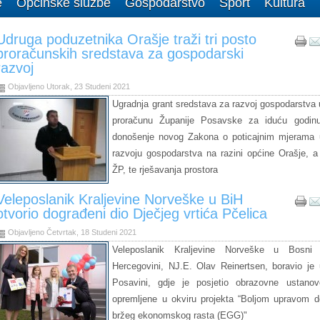
e
Općinske službe
Gospodarstvo
Šport
Kultura
Udruga poduzetnika Orašje traži tri posto
proračunskih sredstava za gospodarski
razvoj
Objavljeno Utorak, 23 Studeni 2021
Ugradnja grant sredstava za razvoj gospodarstva 
proračunu Županije Posavske za iduću godinu
donošenje novog Zakona o poticajnim mjerama 
razvoju gospodarstva na razini općine Orašje, a 
ŽP, te rješavanja prostora
Veleposlanik Kraljevine Norveške u BiH
otvorio dograđeni dio Dječjeg vrtića Pčelica
Objavljeno Četvrtak, 18 Studeni 2021
Veleposlanik Kraljevine Norveške u Bosni 
Hercegovini, NJ.E. Olav Reinertsen, boravio je 
Posavini, gdje je posjetio obrazovne ustanov
opremljene u okviru projekta “Boljom upravom d
bržeg ekonomskog rasta (EGG)"