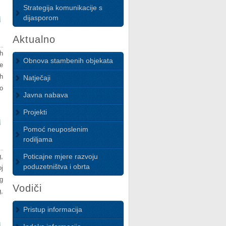
Strategija komunikacije s
dijasporom
Aktualno
h
Obnova stambenih objekata
e
h
Natječaji
o
Javna nabava
Projekti
Pomoć neuposlenim
rodiljama
,
Poticajne mjere razvoju
poduzetništva i obrta
j
g
Vodiči
,
Pristup informacija