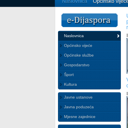
Naslovnica
Općinsko vijeć
Naslovnica
Općinsko vijeće
Općinske službe
Gospodarstvo
Šport
Kultura
Javne ustanove
Javna poduzeća
Mjesne zajednice