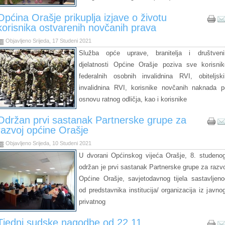
Općina Orašje prikuplja izjave o životu
korisnika ostvarenih novčanih prava
Objavljeno Srijeda, 17 Studeni 2021
Služba opće uprave, branitelja i društveni
djelatnosti Općine Orašje poziva sve korisnik
federalnih osobnih invalidnina RVI, obiteljski
invalidnina RVI, korisnike novčanih naknada p
osnovu ratnog odličja, kao i korisnike
Održan prvi sastanak Partnerske grupe za
razvoj općine Orašje
Objavljeno Srijeda, 10 Studeni 2021
U dvorani Općinskog vijeća Orašje, 8. studenog
održan je prvi sastanak Partnerske grupe za razvo
Općine Orašje, savjetodavnog tijela sastavljeno
od predstavnika institucija/ organizacija iz javnog
privatnog
Tjedni sudske nagodbe od 22.11.