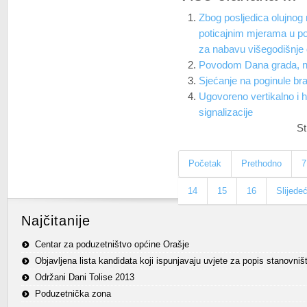
Zbog posljedica olujnog
poticajnim mjerama u po
za nabavu višegodišnje d
Povodom Dana grada, na
Sjećanje na poginule bra
Ugovoreno vertikalno i 
signalizacije
St
Početak
Prethodno
7
14
15
16
Slijede
Najčitanije
Centar za poduzetništvo općine Orašje
Objavljena lista kandidata koji ispunjavaju uvjete za popis stanovniš
Održani Dani Tolise 2013
Poduzetnička zona