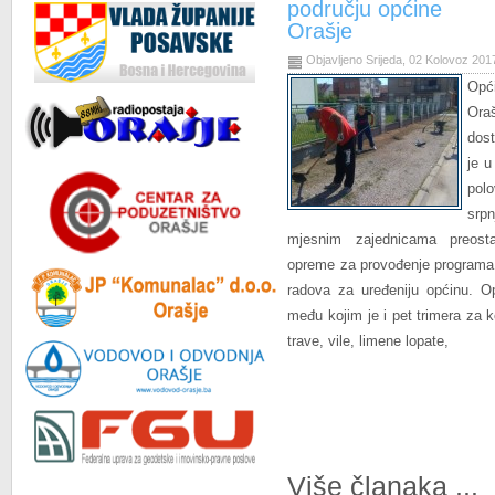
području općine
Orašje
Objavljeno Srijeda, 02 Kolovoz 201
Opć
Ora
dost
je u
polo
srpn
mjesnim zajednicama preosta
opreme za provođenje programa 
radova za uređeniju općinu. O
među kojim je i pet trimera za 
trave, vile, limene lopate,
Više članaka ...