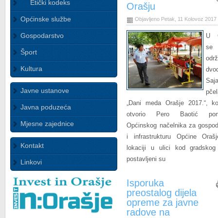
Etički kodeks
Orašju
Općinske službe
Objavljeno Petak, 11 Kolovoz 2017
Gospodarstvo
U O
se
Šport
odr
Kultura
dvo
Saj
Javne ustanove
pčel
„Dani meda Orašje 2017.“, ko
Javna poduzeća
otvorio Pero Baotić pom
Mjesne zajednice
Općinskog načelnika za gospod
i infrastrukturu Općine Oraš
Kontakt
lokaciji u ulici kod gradskog
postavljeni su
Linkovi
Isporuka
preostalog dijela
opreme za javne
radove na