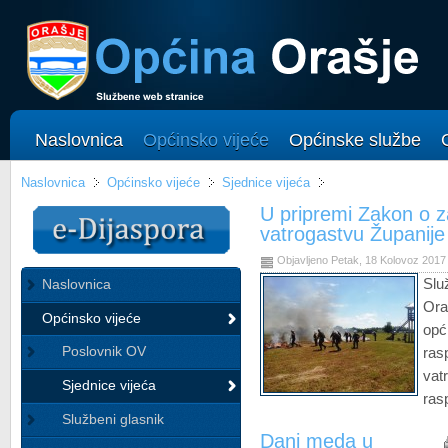
Naslovnica
Općinsko vijeće
Općinske službe
Naslovnica
Općinsko vijeće
Sjednice vijeća
U pripremi Zakon o za
vatrogastvu Županij
Objavljeno Petak, 18 Kolovoz 2017
Naslovnica
Slu
Ora
Općinsko vijeće
opć
Poslovnik OV
ras
va
Sjednice vijeća
ras
Službeni glasnik
Dani meda u