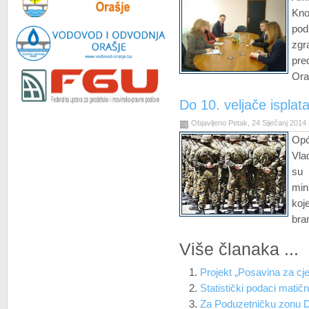
Kno
pod
zg
pre
Ora
Do 10. veljače isplat
Objavljeno Petak, 24 Siječanj 2014
Opć
Vla
su 
min
koj
bran
Više članaka ...
Projekt „Posavina za cje
Statistički podaci matič
Za Poduzetničku zonu 