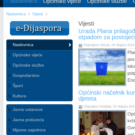
Naslovnica
Općinsko vijeće
Općinske službe
Naslovnica
Vijesti
Vijesti
Izrada Plana prilagođ
otpadom za postojeć
Naslovnica
Objavljeno Utorak, 04 Veljača 2014
Pla
Općinsko vijeće
pos
Općinske službe
lok
pot
Gospodarstvo
Eno
Šport
Općinski načelnik k
Kultura
djeteta
Objavljeno Nedjelja, 02 Veljača 201
Javne ustanove
Opć
Javna poduzeća
krš
Gor
Mjesne zajednice
nač