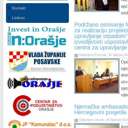
opć
Kontakt
sed
Linkovi
Podržano osnivanje 
za realizaciju projek
upravljanje otpadom“ 
izvodljivosti uspostav
centra za upravljanj
Objavljeno Četvrtak, 30 Siječanj 2
Opć
sje
dne
usv
sje
vije
Njemačka ambasadori
Hercegovini posjetil
Objavljeno Utorak, 28 Siječanj 201
Amb