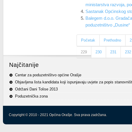
ministarstva razvoja, po
Sastanak Općinskog stož
Balegem d.o.o. Gradačac
poduzetništvo „Dusine“
Početak
Prethodno
2
229
230
231
232
Najčitanije
Centar za poduzetništvo općine Orašje
Objavljena lista kandidata koji ispunjavaju uvjete za popis stanovniš
Održani Dani Tolise 2013
Poduzetnička zona
Copyright © 2010 - 2021 Općina Orašje. Sva prava zadržana.