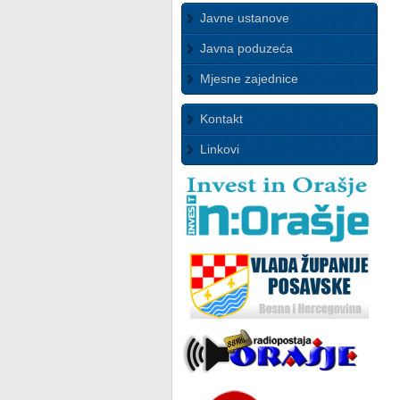
Javne ustanove
Javna poduzeća
Mjesne zajednice
Kontakt
Linkovi