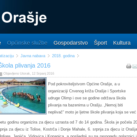
e
Općinske službe
Gospodarstvo
Šport
Kultura
tizaciju
Javna nabava
2018. godina
Škola plivanja 2016
Objavljeno Utorak, 12 Srpanj 2016
Pod pokroviteljstvom Općine Orašje, a u
organizaciji Crvenog križa Orašje i Sportske
udruge Olimp i ove se godine održava škola
plivanja na bazenima u Orašju. „Nemoj biti
neplivač“ moto je ljetne škole plivanja koja se već
petu godinu organizira za djecu uzrasta od 7 do 14 godina. Škola je počela 20
lipnja za djecu iz Tolise, Kostrča i Donje Mahale, 6. srpnja za djecu iz Orašja
Ugljare, Jenjića, Vidovica i Kopanica, a posljednji su na rasporedu polaznici i