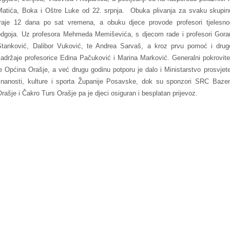
Matića, Boka i Oštre Luke od 22. srpnja. Obuka plivanja za svaku skupin
traje 12 dana po sat vremena, a obuku djece provode profesori tjelesno
odgoja. Uz profesora Mehmeda Memiševića, s djecom rade i profesori Gora
Stanković, Dalibor Vuković, te Andrea Sarvaš, a kroz prvu pomoć i drug
sadržaje profesorice Edina Pačuković i Marina Marković. Generalni pokrovitel
je Općina Orašje, a već drugu godinu potporu je dalo i Ministarstvo prosvjete
znanosti, kulture i sporta Županije Posavske, dok su sponzori SRC Bazen
Orašje i Čakro Turs Orašje pa je djeci osiguran i besplatan prijevoz.