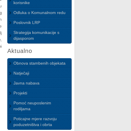
korisnike
u
Odluka o Komunalnom redu
g
n
Poslovnik LRP
e
Strategija komunikacije s
j
dijasporom
,
i
Aktualno
Obnova stambenih objekata
Natječaji
Javna nabava
Projekti
Pomoć neuposlenim
rodiljama
Poticajne mjere razvoju
poduzetništva i obrta