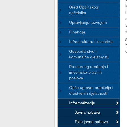
Ured Općinskog
načelnika
Upravljanje razvojem
Financije
Infrastrukturu i investicije
Gospodarstvo i
komunalne djelatnosti
Prostornog uređenja i
imovinsko-pravnih
poslova
Opće uprave, branitelja i
društvenih djelatnosti
Informatizaciju
Javna nabava
Plan javne nabave