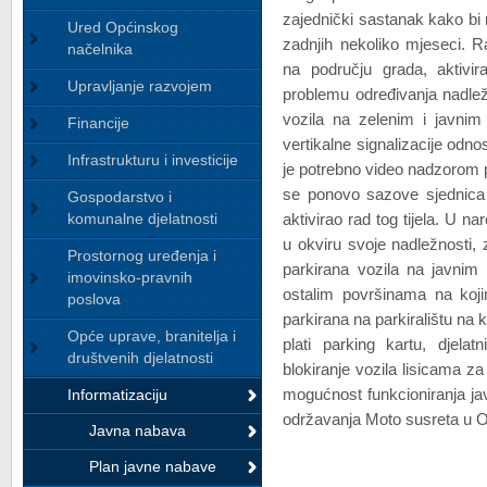
zajednički sastanak kako bi r
Ured Općinskog
zadnjih nekoliko mjeseci. 
načelnika
na području grada, aktivir
Upravljanje razvojem
problemu određivanja nadlež
vozila na zelenim i javnim
Financije
vertikalne signalizacije od
Infrastrukturu i investicije
je potrebno video nadzorom po
se ponovo sazove sjednica 
Gospodarstvo i
komunalne djelatnosti
aktivirao rad tog tijela. U n
u okviru svoje nadležnosti,
Prostornog uređenja i
parkirana vozila na javnim
imovinsko-pravnih
ostalim površinama na koji
poslova
parkirana na parkiralištu na 
Opće uprave, branitelja i
plati parking kartu, djelat
društvenih djelatnosti
blokiranje vozila lisicama z
mogućnost funkcioniranja jav
Informatizaciju
održavanja Moto susreta u 
Javna nabava
Plan javne nabave