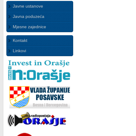
Javne ustanove
Javna poduzeća
Mjesne zajednice
Kontakt
Linkovi