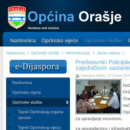
Naslovnica
Općinsko vijeće
Općinske službe
Naslovnica
Općinske službe
Informatizaciju
Javna nabava
Predstavnici Policijs
zajedničkom sastank
Objavljeno Srijeda, 23 Travanj 201
Naslovnica
Nač
Orš
Općinsko vijeće
Ora
Općinske službe
nač
Tajnik Općinskog organa
Opć
uprave
za upravljanje imovinom,
Tajnik Općinskog vijeća
za gospodarstvo i infrastrukt