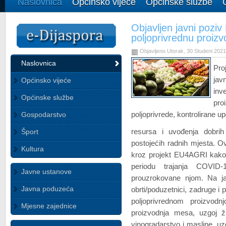
Naslovnica
Općinsko vijeće
Općinske službe
Objavljen javni poz
poljoprivrednu proizv
Objavljeno Utorak, 30 Studeni 202
Naslovnica
Pro
jav
Općinsko vijeće
inv
Općinske službe
pro
Gospodarstvo
poljoprivrede, kontrolirane u
resursa i uvođenja dobrih
Šport
postojećih radnih mjesta. Ov
Kultura
kroz projekt EU4AGRI kako 
periodu trajanja COVID
Javne ustanove
prouzrokovane njom.
Na ja
Javna poduzeća
obrti/poduzetnici, zadruge 
poljoprivrednom proizvodn
Mjesne zajednice
proizvodnja mesa, uzgoj žit
vinogradarstvo i masline, uz