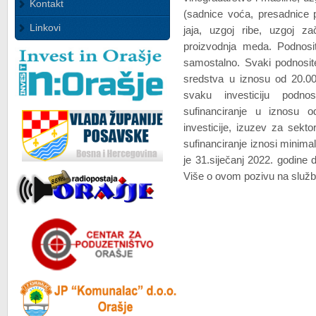
Kontakt
(sadnice voća, presadnice 
Linkovi
jaja, uzgoj ribe, uzgoj zači
proizvodnja meda. Podnosit
samostalno.
Svaki podnosite
sredstva u iznosu od 20.
svaku investiciju podnos
sufinanciranje u iznosu
investicije, izuzev za sekto
sufinanciranje iznosi minim
je 31.siječanj 2022. godine 
Više o ovom pozivu na službe