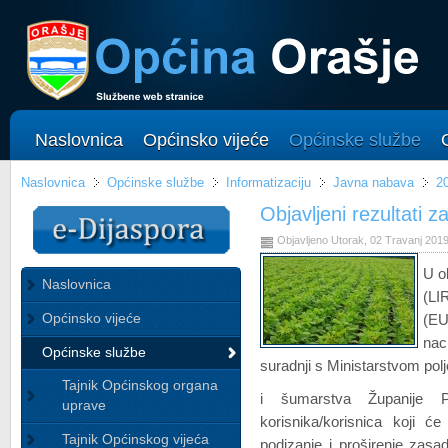
Naslovnica
Općinsko vijeće
Općinske službe
Naslovnica
Općinske službe
Informatizaciju
Javna nabava
2
Objavljeni rezultati z
Objavljeno Utorak, 02 Travanj 201
U o
Naslovnica
(LI
Općinsko vijeće
(EU
nac
Općinske službe
suradnji s Ministarstvom pol
Tajnik Općinskog organa
i šumarstva Županije 
uprave
korisnika/korisnica koji ć
Tajnik Općinskog vijeća
podizanje i proširenje zasa