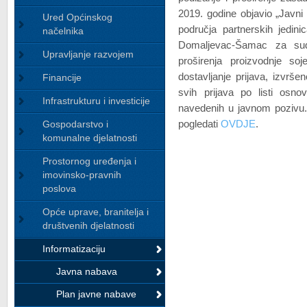
2019. godine objavio „Javni p
Ured Općinskog
područja partnerskih jedin
načelnika
Domaljevac-Šamac za sudj
Upravljanje razvojem
proširenja proizvodnje so
dostavljanje prijava, izvrš
Financije
svih prijava po listi osnovn
Infrastrukturu i investicije
navedenih u javnom pozivu.
Gospodarstvo i
pogledati
OVDJE
.
komunalne djelatnosti
Prostornog uređenja i
imovinsko-pravnih
poslova
Opće uprave, branitelja i
društvenih djelatnosti
Informatizaciju
Javna nabava
Plan javne nabave