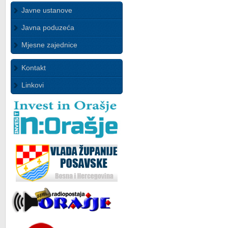
Javne ustanove
Javna poduzeća
Mjesne zajednice
Kontakt
Linkovi