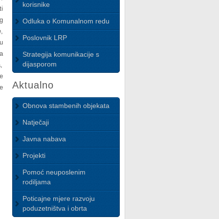
korisnike
i
g
Odluka o Komunalnom redu
,
Poslovnik LRP
u
a
Strategija komunikacije s
dijasporom
,
e
Aktualno
e
Obnova stambenih objekata
Natječaji
Javna nabava
Projekti
Pomoć neuposlenim
rodiljama
Poticajne mjere razvoju
poduzetništva i obrta