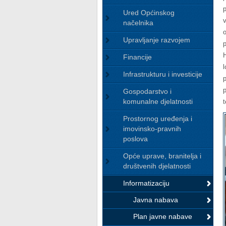
Ured Općinskog
načelnika
Upravljanje razvojem
Financije
Infrastrukturu i investicije
Gospodarstvo i
komunalne djelatnosti
t
Prostornog uređenja i
imovinsko-pravnih
poslova
Opće uprave, branitelja i
društvenih djelatnosti
Informatizaciju
Javna nabava
Plan javne nabave