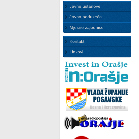
Javne ustanove
Javna poduzeća
Mjesne zajednice
Kontakt
Linkovi