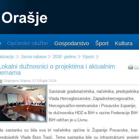
e
Općinske službe
Gospodarstvo
Šport
Kultura
tizaciju
Javna nabava
2018. godina
Vijesti
Lokalni dužnosnici o projektima i aktualnim
temama
Objavljeno Srijeda, 27 Ožujak 2019
Sastanak gradonačelnika, načelnika, predsjednika
Vlada Hercegbosanske, Zapadnohercegovačke,
Hercegovačko-neretvanske i Posavske županije,
te dužnosnika HDZ-a BiH s razine Federacije BiH 
BiH održan je u Livnu.
Na sastanku su bila sva tri načelnika općina iz Županije Posavske, kao 
predsjednik Vlade Đuro Topić. Teme sastanka bile su infrastrukturni projekti