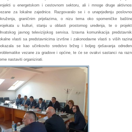
projekti u energetskom i cestovnom sektoru, ali i mnoge druge aktivnost
vezane za lokalne zajednice. Razgovaralo se i o unaprjeđenju poslovno
okruženja, graničnim prijelazima, o nizu tema oko spomeničke baštine
projekata u kulturi, stanju u oblasti prostornog uređenja, te o projekt
Hrvatskog javnog televizijskog servisa. Izravna komunikacija predstavnik
lokalne vlasti sa predstavnicima izvršne i zakonodavne vlasti s viših razina
pokazala se kao učinkovito sredstvo bržeg i boljeg rješavanja određen
problematike vezane za gradove i općine, te će se ovakvi sastanci na razn
eme nastaviti organizirati.