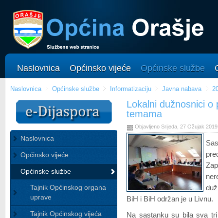
Naslovnica
Općinsko vijeće
Općinske službe
Naslovnica
Općinske službe
Informatizaciju
Javna nabava
2
Lokalni dužnosnici o 
temama
Objavljeno Srijeda, 27 Ožujak 2019
Naslovnica
Sas
pre
Općinsko vijeće
Zap
Općinske službe
ner
Tajnik Općinskog organa
duž
uprave
BiH i BiH održan je u Livnu.
Tajnik Općinskog vijeća
Na sastanku su bila sva tr