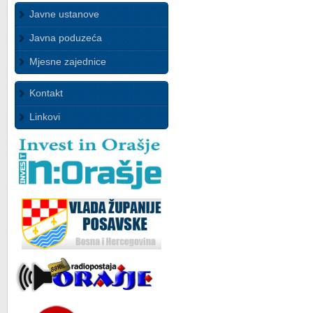
Javne ustanove
Javna poduzeća
Mjesne zajednice
Kontakt
Linkovi