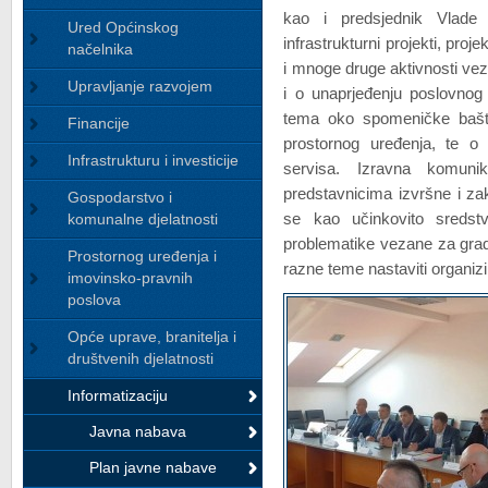
kao i predsjednik Vlade
Ured Općinskog
infrastrukturni projekti, pro
načelnika
i mnoge druge aktivnosti ve
Upravljanje razvojem
i o unaprjeđenju poslovnog 
tema oko spomeničke baštin
Financije
prostornog uređenja, te o 
Infrastrukturu i investicije
servisa. Izravna komunik
predstavnicima izvršne i za
Gospodarstvo i
komunalne djelatnosti
se kao učinkovito sredst
problematike vezane za grad
Prostornog uređenja i
razne teme nastaviti organizir
imovinsko-pravnih
poslova
Opće uprave, branitelja i
društvenih djelatnosti
Informatizaciju
Javna nabava
Plan javne nabave