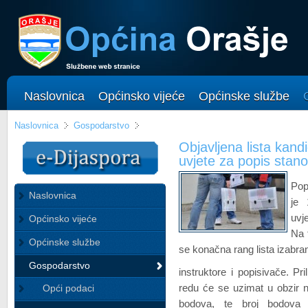
Naslovnica
Općinsko vijeće
Općinske službe
Naslovnica
Gospodarstvo
Objavljena lista kandi
uvjete za popis stano
Pop
Naslovnica
je 
uvj
Općinsko vijeće
Na 
Općinske službe
se konačna rang lista izabra
Gospodarstvo
instruktore i popisivače. P
redu će se uzimat u obzir n
Opći podaci
bodova, te broj bodova p