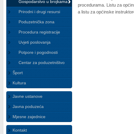
Gospodarstvo u brojkama
procedurama. Listu za opći
Prirodni i drugi resursi
a listu za općinske instrukt
Poduzetnička zona
Procedura registracije
Uvjeti poslovanja
Potpore i pogodnosti
Centar za poduzetništvo
Šport
Kultura
Javne ustanove
Javna poduzeća
Mjesne zajednice
Kontakt