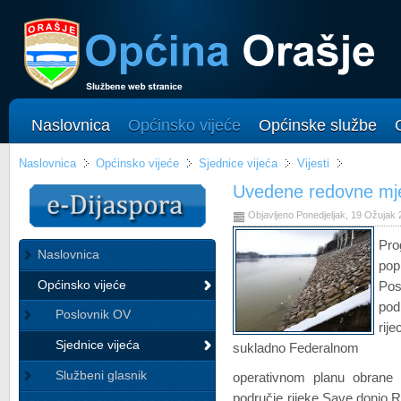
Naslovnica
Općinsko vijeće
Općinske službe
Naslovnica
Općinsko vijeće
Sjednice vijeća
Vijesti
Uvedene redovne mje
Objavljeno Ponedjeljak, 19 Ožujak
Pro
Naslovnica
pop
Općinsko vijeće
Pos
pod
Poslovnik OV
rije
Sjednice vijeća
sukladno Federalnom
Službeni glasnik
operativnom planu obrane 
područje rijeke Save donio 