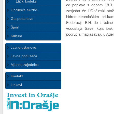
Etički kodeks
od poplava s danom 18.3. 
Općinske službe
zasjedat će i Općinski stož
hidrometeorološkim prili
Gospodarstvo
Federaciji BiH do sredin
Šport
vodostaja Save, koja ipak
područja, naglašavaju u Agenc
Kultura
Javne ustanove
Javna poduzeća
Mjesne zajednice
Kontakt
Linkovi